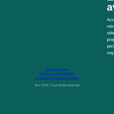
a
Ac
ret
sél
pro
per
voy
Mentions légales
Politique de confidentialité
Conditions générales d’utilisation
Itinr 2025 | Tous droits réservés