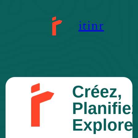
itinr
Créez,
Planifiez
Explorez