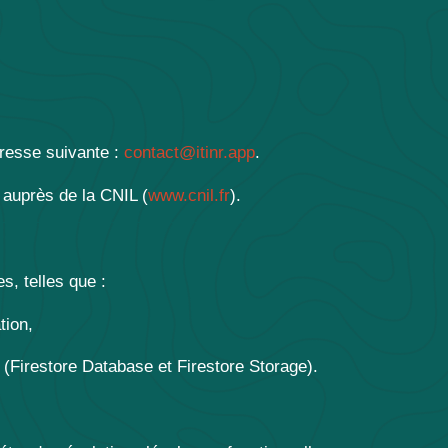
dresse suivante :
contact@itinr.app
.
 auprès de la CNIL (
www.cnil.fr
).
, telles que :
tion,
(Firestore Database et Firestore Storage).